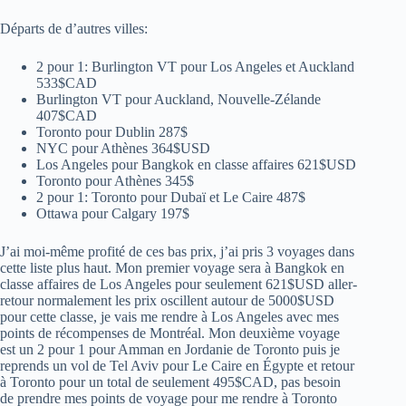
Départs de d’autres villes:
2 pour 1: Burlington VT pour Los Angeles et Auckland
533$CAD
Burlington VT pour Auckland, Nouvelle-Zélande
407$CAD
Toronto pour Dublin 287$
NYC pour Athènes 364$USD
Los Angeles pour Bangkok en classe affaires 621$USD
Toronto pour Athènes 345$
2 pour 1: Toronto pour Dubaï et Le Caire 487$
Ottawa pour Calgary 197$
J’ai moi-même profité de ces bas prix, j’ai pris 3 voyages dans
cette liste plus haut. Mon premier voyage sera à Bangkok en
classe affaires de Los Angeles pour seulement 621$USD aller-
retour normalement les prix oscillent autour de 5000$USD
pour cette classe, je vais me rendre à Los Angeles avec mes
points de récompenses de Montréal. Mon deuxième voyage
est un 2 pour 1 pour Amman en Jordanie de Toronto puis je
reprends un vol de Tel Aviv pour Le Caire en Égypte et retour
à Toronto pour un total de seulement 495$CAD, pas besoin
de prendre mes points de voyage pour me rendre à Toronto