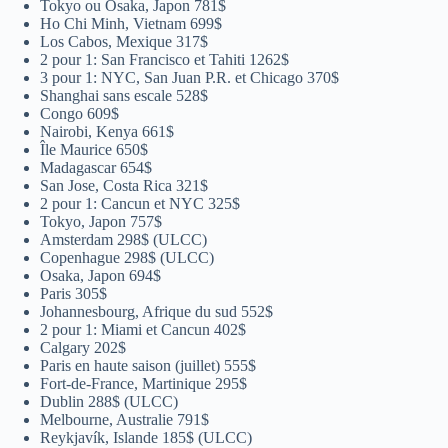
Tokyo ou Osaka, Japon 781$
Ho Chi Minh, Vietnam 699$
Los Cabos, Mexique 317$
2 pour 1: San Francisco et Tahiti 1262$
3 pour 1: NYC, San Juan P.R. et Chicago 370$
Shanghai sans escale 528$
Congo 609$
Nairobi, Kenya 661$
Île Maurice 650$
Madagascar 654$
San Jose, Costa Rica 321$
2 pour 1: Cancun et NYC 325$
Tokyo, Japon 757$
Amsterdam 298$ (ULCC)
Copenhague 298$ (ULCC)
Osaka, Japon 694$
Paris 305$
Johannesbourg, Afrique du sud 552$
2 pour 1: Miami et Cancun 402$
Calgary 202$
Paris en haute saison (juillet) 555$
Fort-de-France, Martinique 295$
Dublin 288$ (ULCC)
Melbourne, Australie 791$
Reykjavík, Islande 185$ (ULCC)