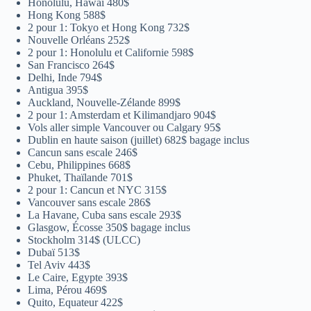
Honolulu, Hawaï 480$
Hong Kong 588$
2 pour 1: Tokyo et Hong Kong 732$
Nouvelle Orléans 252$
2 pour 1: Honolulu et Californie 598$
San Francisco 264$
Delhi, Inde 794$
Antigua 395$
Auckland, Nouvelle-Zélande 899$
2 pour 1: Amsterdam et Kilimandjaro 904$
Vols aller simple Vancouver ou Calgary 95$
Dublin en haute saison (juillet) 682$ bagage inclus
Cancun sans escale 246$
Cebu, Philippines 668$
Phuket, Thaïlande 701$
2 pour 1: Cancun et NYC 315$
Vancouver sans escale 286$
La Havane, Cuba sans escale 293$
Glasgow, Écosse 350$ bagage inclus
Stockholm 314$ (ULCC)
Dubaï 513$
Tel Aviv 443$
Le Caire, Egypte 393$
Lima, Pérou 469$
Quito, Equateur 422$