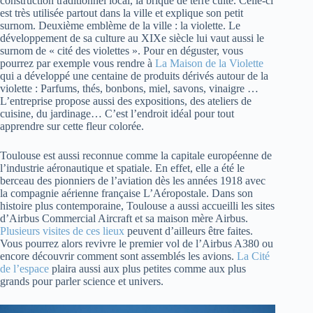
construction traditionnel local, la brique de terre cuite. Celle-ci
est très utilisée partout dans la ville et explique son petit
surnom. Deuxième emblème de la ville : la violette. Le
développement de sa culture au XIXe siècle lui vaut aussi le
surnom de « cité des violettes ». Pour en déguster, vous
pourrez par exemple vous rendre à
La Maison de la Violette
qui a développé une centaine de produits dérivés autour de la
violette : Parfums, thés, bonbons, miel, savons, vinaigre …
L’entreprise propose aussi des expositions, des ateliers de
cuisine, du jardinage… C’est l’endroit idéal pour tout
apprendre sur cette fleur colorée.
Toulouse est aussi reconnue comme la capitale européenne de
l’industrie aéronautique et spatiale. En effet, elle a été le
berceau des pionniers de l’aviation dès les années 1918 avec
la compagnie aérienne française L’Aéropostale. Dans son
histoire plus contemporaine, Toulouse a aussi accueilli les sites
d’Airbus Commercial Aircraft et sa maison mère Airbus.
Plusieurs visites de ces lieux
peuvent d’ailleurs être faites.
Vous pourrez alors revivre le premier vol de l’Airbus A380 ou
encore découvrir comment sont assemblés les avions.
La Cité
de l’espace
plaira aussi aux plus petites comme aux plus
grands pour parler science et univers.