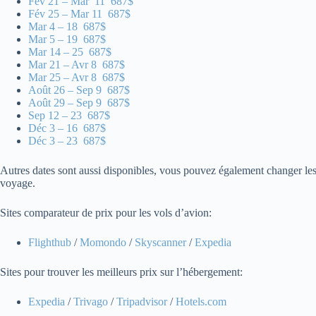
Fév 21 – Mar 11 687$
Fév 25 – Mar 11 687$
Mar 4 – 18 687$
Mar 5 – 19 687$
Mar 14 – 25 687$
Mar 21 – Avr 8 687$
Mar 25 – Avr 8 687$
Août 26 – Sep 9 687$
Août 29 – Sep 9 687$
Sep 12 – 23 687$
Déc 3 – 16 687$
Déc 3 – 23 687$
Autres dates sont aussi disponibles, vous pouvez également changer les
voyage.
Sites comparateur de prix pour les vols d’avion:
Flighthub
/
Momondo
/
Skyscanner
/
Expedia
Sites pour trouver les meilleurs prix sur l’hébergement:
Expedia
/
Trivago
/
Tripadvisor
/
Hotels.com