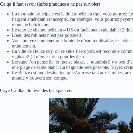
Ce qu’il faut savoir (infos pratiques à ne pas survoler)
La monnaie principale est le dollar bélizien (que vous pourrez fa
l’argent américain est accepté. Par exemple, vous pourrez payer 
monnaie belizienne.
Le taux de change bélizien – US est facilement calculable: 2 doll
L’eau des robinets n’est pas potable!!!
Vous pouvez emmener une bouteille d’eau réutilisable, les hôtels o
gratuitement.
La ville de Belize city, où se situe l’aéroport, est reconnue comme
vigileant! (Il n’en est rien pour les îles)
Lorsque l’on pense île, on pense plage…. toutefois il y a peu d’es
une plage de sable blanc. La baignade sera possible, n’ayez crain
Le Belize est une destination qui s’adresse tant aux familles, au
monde y trouvera son compte.
Caye Caulker, le rêve des backpackers