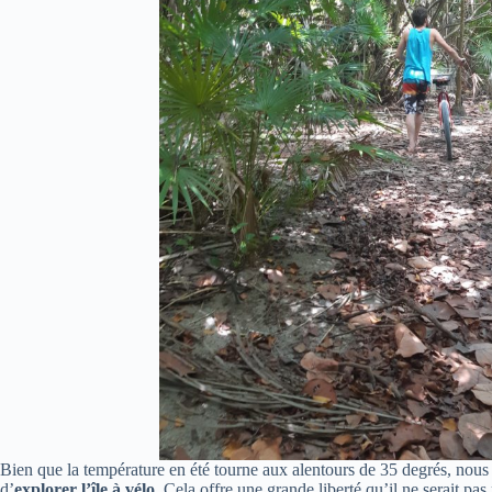
Bien que la température en été tourne aux alentours de 35 degrés, nou
d’
explorer l’île à
vélo
. Cela offre une grande liberté qu’il ne serait pa